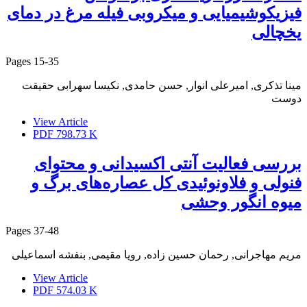
فیزیکوشیمیایی و میکروبی فیله مرغ در دمای
یخچالی
Pages
15-35
مینا تذکری, امیرعلی انوار, حسن حامدی, نکیسا سهرابی حقیقت
دوست
View Article
PDF
798.73 K
بررسی فعالیت آنتی اکسیدانی و محتوای
فنولی و فلاونوئیدی کل عصاره‌های برگ و
میوه انگور وحشی
Pages
37-48
مریم مهاجرانی, رحمان حسین زاده, رویا مقیمی, بنفشه اسماعیلی
View Article
PDF
574.03 K