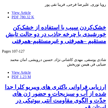
رویا نوری, علیرضا فرجی, فریبا نقی پور
View Article
PDF
780.32 K
خشک‌کردن سیب با استفاده از خشک‌کن
خورشیدی با چرخه جاذب در دو حالت تابش
مستقیم –همرفتی و غیرمستقیم-همرفتی
Pages
107-127
شادی یوسفی, مهدی کاشانی نژاد, حسین درویشی, امان محمد
ضیایی فر, هیمن نوربخش
View Article
PDF
1.23 M
ارزیابی فراوانی باکتری های ویبریو کلرا جدا
شده از آب و سبزیجات و حضور ژن های
حدّت و الگوی مقاومت آنتی بیوتیکی در
استان قم