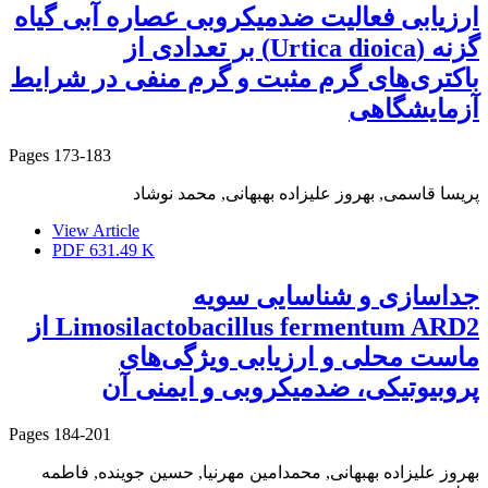
ارزیابی فعالیت ضد‌میکروبی عصاره آبی گیاه
گزنه (Urtica dioica) بر تعدادی از
باکتری‌های گرم مثبت و گرم منفی در شرایط
آزمایشگاهی
Pages
173-183
پریسا قاسمی, بهروز علیزاده بهبهانی, محمد نوشاد
View Article
PDF
631.49 K
جداسازی و شناسایی سویه
Limosilactobacillus fermentum ARD2 از
ماست محلی و ارزیابی ویژگی‌های
پروبیوتیکی، ضدمیکروبی و ایمنی آن
Pages
184-201
بهروز علیزاده بهبهانی, محمدامین مهرنیا, حسین جوینده, فاطمه