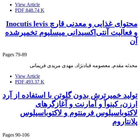
View Article
PDF
848.74 K
محتوای غذایی و معدنی قارچ Inocutis levis
و فعالیت آنتی‌اکسیدانی میسلیوم تخمیر‌شده
آن
Pages
79-89
محدثه مقدم, معصومه قبادنژاد, مهدی مریدی فریمانی
View Article
PDF
493.37 K
تولید خمیرترش بدون گلوتن با استفاده از آرد
ارزن، کینوآ و آمارنت و آغازگرهای
لاکتوباسیلوس فرمنتوم و لاکتوباسیلوس
پلانتاروم
Pages
90-106