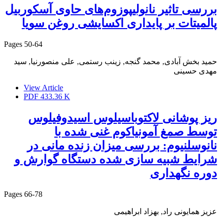
بررسی تاثیر نانولیپوزوم‌های حاوی آسکوربیل
پالمیتات بر پایداری اکسایشی روغن سویا
Pages
50-64
حمید بخش آبادی, محمد گنجه, زینب رستمی, علی منصورنیا, سید
مهدی حسینی
View Article
PDF
433.36 K
ریز پوشانی لاکتوباسیلوس اسیدوفیلوس
توسط صمغ آمونیاکوم غنی شده با
نانوسلنیوم: بررسی میزان زنده مانی در
شرایط شبیه سازی شده دستگاه گوارش و
دوره نگهداری
Pages
66-78
عزیز همایونی راد, بهزاد ابراهیمی