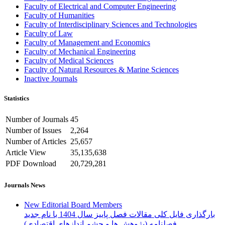
Faculty of Electrical and Computer Engineering
Faculty of Humanities
Faculty of Interdisciplinary Sciences and Technologies
Faculty of Law
Faculty of Management and Economics
Faculty of Mechanical Engineering
Faculty of Medical Sciences
Faculty of Natural Resources & Marine Sciences
Inactive Journals
Statistics
Number of Journals
45
Number of Issues
2,264
Number of Articles
25,657
Article View
35,135,638
PDF Download
20,729,281
Journals News
New Editorial Board Members
بارگذاری فایل کلی مقالات فصل پاییز سال 1404 با نام جدید
فصلنامه (پژوهش ها و چشم اندازهای اقتصادی)