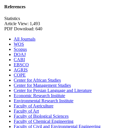
References
Statistics
Article View: 1,493
PDF Download: 640
All Journals
WOS
Scopus
DOAJ
CABI
EBSCO
AGRIS
COPE
Center for African Studies
Center for Management Studies
Center for Persian Language and Literature
Economic Research Institute
Environmental Research Institute
Faculty of Agriculture
Faculty of Art
Faculty of Biological Sciences
Faculty of Chemical Engineering
Faculty of Civil and Environmental Engineering