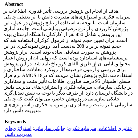
Abstract
هدف از انجام این پژوهش بررسی تأثیر فناوری اطلاعات بر
سرمایه فکری و استراتژی‌های مدیریت دانش با اثر تعدیلی چابکی
سازمان است. با توجه به استفاده از نتایج پژوهش در عمل، این
پژوهش کاربردی و از نوع توصیفی پیمایشی است. جامعه آماری
این پژوهش، شامل 450 نفر از کارکنان دانشگاه لرستان بوده
است. برای تعیین حجم نمونه از فرمول کوکران استفاده شد که
حجم نمونه برابر با 208 به‌دست آمد. روش نمونه‌گیری در این
پژوهش به صورت تصادفی ساده بوده است. ابزار پژوهش
پرسشنامه‌های استاندارد بوده است که روایی آن از روش اعتبار
محتوا و پایایی آن از طریق آلفای کرونباخ تأیید شد. در این پژوهش
برای بررسی و آزمون فرضیه‌ها از رویکرد معادلات ساختاری و
نرم‌افزار AMOS 18استفاده شد. نتایج پژوهش نشان می‌دهد که در
سطح اطمینان 95 درصد فناوری اطلاعات تأثیر مثبت و معناداری
بر چابکی سازمانی، سرمایه فکری و استراتژی‌های مدیریت دانش
در دانشگاه لرستان دارد. از طرف دیگر با توجه به نقش تعدیل‌گری
چابکی سازمانی در پژوهش حاضر، می‌توان گفت که چابکی
سازمانی تأثیر مثبت و معناداری بر سرمایه فکری و استراتژی‌های
مدیریت دانش دارد.
Keywords
فناوری اطلاعات
;
سرمایه فکری
;
چابکی سازمانی
;
استراتژی‌های
مدیریت دانش