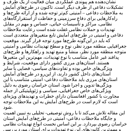
نشان‌دهنده هم پیوندی عملکردی میان فعالیت از یک طرف و
تشکیلات دفاعی از طرف دیگر است. تاکنون در طرح‌های آمایش
به ملاحظات دفاعی – امنیتی کم‌تر توجه شده و از ارائه طرح‌ها و
راه‌کارهایی برای دفاع سرزمینی و حفاظت از استقرارگاه‌های
نظامی، مراکز و تأسیسات حیاتی، حساس و مهم در مقابل
تهدیدات و حملات نظامی غفلت شده است رعایت ملاحظات
دفاعی و امنیتی در طرح‌های آمایش تابع متغیرهای متعددی است
که باید در این‌گونه طرح‌ها مورد توجه قرار گیرند. موقعیت
جغرافیایی منطقه مورد نظر، نوع و سطح تهدیدات نظامی و امنیتی
متوجه منطقه مورد نظر، منشأ و منبع تهدید و راهکارها و طرح‌های
پدافند غیر عامل متناسب با نوع تهدیدات، مهم‌ترین این متغیرها
هستند. استان‌های مرزی کشور دارای موقعیت، شرایط و
ویژگی‌های خاص بوده و تفاوت‌های سیاسی- فضایی با سایر
استان‌های داخل کشور دارند، از این‌رو در طرح‌های آمایش
استان‌های مرزی باید ملاحظات دفاعی- امنیتی متناسب با این
ویژگی‌ها تدوین و اجرا شود. استان خراسان رضوی به دلیل
ویژگی‌های خاص جغرافیایی، سیاسی و ژئوپلیتیکی از جمله
مجاورت با کشور افغانستان دارای خطرات و تهدیدهای ویژه‌ای
است که لازم است در طرح‌های آمایش به این ملاحظات توجه
شود.
این مقاله تلاش می‌کند تا با روش توصیفی- تحلیلی به تبیین اهمیت
و جایگاه ملاحظات دفاعی- امنیتی در طرح‌های آمایش استان
خراسان رضوی بپردازد. بر این اساس نخست انواع تهدیدات نظامی
و مهم‌ترین کانون‌های این نوع تهدیدات برای استان مورد بررسی