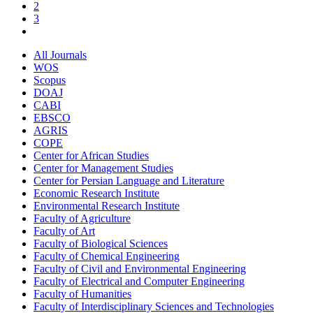
2
3
All Journals
WOS
Scopus
DOAJ
CABI
EBSCO
AGRIS
COPE
Center for African Studies
Center for Management Studies
Center for Persian Language and Literature
Economic Research Institute
Environmental Research Institute
Faculty of Agriculture
Faculty of Art
Faculty of Biological Sciences
Faculty of Chemical Engineering
Faculty of Civil and Environmental Engineering
Faculty of Electrical and Computer Engineering
Faculty of Humanities
Faculty of Interdisciplinary Sciences and Technologies