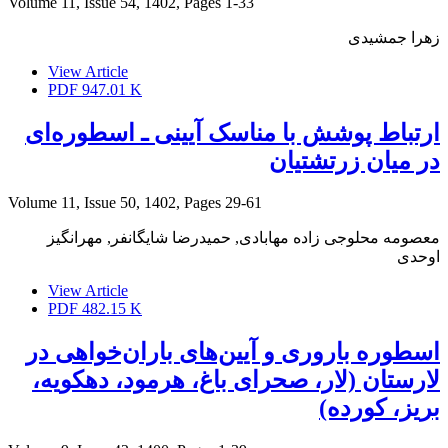
Volume 11, Issue 54, 1402, Pages
1-33
زهرا جمشیدی
View Article
PDF
947.01 K
ارتباط پوشش با مناسک آیینی ـ اسطوره‌ای
در میان زرتشتیان
Volume 11, Issue 50, 1402, Pages
29-61
معصومه محلوجی زاده مهابادی, حمیدرضا شایگانفر, مهرانگیز
اوحدی
View Article
PDF
482.15 K
اسطوره‌ باروری و آیین‌های باران‌خواهی در
لارستان (لار، صحرای باغ، هرمود، دهکویه،
بریز، کورده)