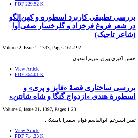
PDF
229.52 K
بررسی تطبیقی کاربرد اسطوره و کهن‌الگو
در شعر فروغ فرخزاد و گلرخسار صفی‌آوا
(شاعر تاجیک)
Volume 2, Issue 1, 1393, Pages
161-192
حسن اکبری بیرق, مریم اسدیان
View Article
PDF
364.01 K
بررسی ساختاری قصۀ «فایز و پری» و
اسطورۀ هندی «ازدواج گنگا و شاه شانتن»
Volume 6, Issue 21, 1397, Pages
1-23
ثمین اسپرغم, ابوالقاسم قوام, سمیرا بامشکی
View Article
PDF
714.33 K