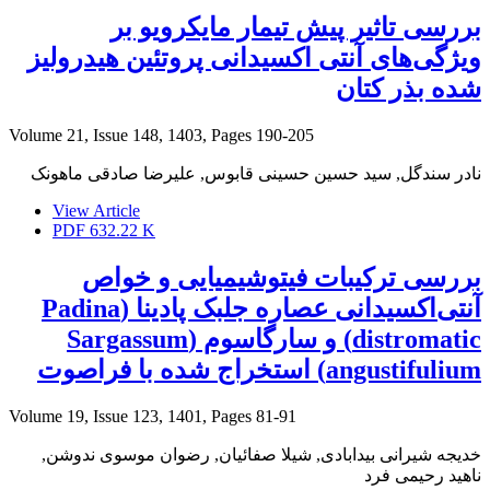
بررسی تاثیر پیش تیمار مایکرویو بر
ویژگی‌های آنتی اکسیدانی پروتئین هیدرولیز
شده بذر کتان
Volume 21, Issue 148, 1403, Pages
190-205
نادر سندگل, سید حسین حسینی قابوس, علیرضا صادقی ماهونک
View Article
PDF
632.22 K
بررسی ترکیبات فیتوشیمیایی و خواص
آنتی‌اکسیدانی عصاره جلبک پادینا (Padina
distromatic) و سارگاسوم (Sargassum
angustifulium) استخراج شده با فراصوت
Volume 19, Issue 123, 1401, Pages
81-91
خدیجه شیرانی بیدابادی, شیلا صفائیان, رضوان موسوی ندوشن,
ناهید رحیمی فرد