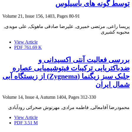
توسط گونه های باسیلوس
Volume 21, Issue 156, 1403, Pages
80-91
پریسا راعی, مرتضی خمیری, علیرضا صادقی ماهونک, علی مویدی,
محبوبه کشیری
View Article
PDF
761.69 K
بررسی فعالیت آنتی اکسیدانی و
ضدباکتریایی ترکیبات فیتوشیمیایی عصاره
جلبک سبز زیگنما (Zygnema) از زیستگاه آبی
شمال ایران
Volume 14, Issue 4, Autumn 1404, Pages
312-330
محمودرضا آقامعالی, فاطمه مرادی, مهرنوش صحرائی رودآبادی
View Article
PDF
3.51 M