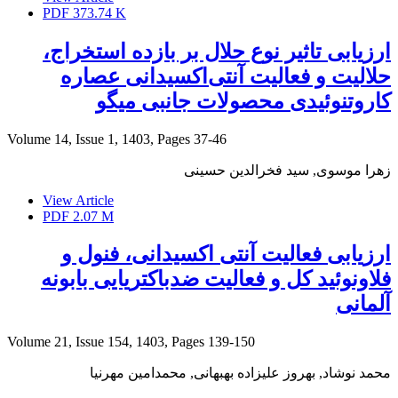
PDF
373.74 K
ارزیابی ﺗﺎﺛﯿﺮ ﻧﻮع ﺣﻼل ﺑﺮ بازده اﺳﺘﺨﺮاج،
حلالیت و ﻓﻌﺎﻟﯿﺖ آنتی‌اکسیدانی عصاره
کاروتنوئیدی محصولات جانبی میگو
Volume 14, Issue 1, 1403, Pages
37-46
زهرا موسوی, سید فخرالدین حسینی
View Article
PDF
2.07 M
ارزیابی فعالیت آنتی اکسیدانی، فنول و
فلاونوئید کل و فعالیت ضدباکتریایی بابونه
آلمانی
Volume 21, Issue 154, 1403, Pages
139-150
محمد نوشاد, بهروز علیزاده بهبهانی, محمدامین مهرنیا