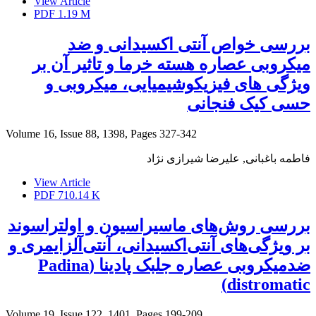
View Article
PDF
1.19 M
بررسی خواص آنتی اکسیدانی و ضد
میکروبی عصاره هسته خرما و تاثیر آن بر
ویژگی های فیزیکوشیمیایی، میکروبی و
حسی کیک فنجانی
Volume 16, Issue 88, 1398, Pages
327-342
فاطمه باغبانی, علیرضا شیرازی نژاد
View Article
PDF
710.14 K
بررسی روش‌های ماسیراسیون و اولتراسوند
بر ویژگی‌های آنتی‌اکسیدانی، آنتی‌آلزایمری و
ضدمیکروبی عصاره جلبک پادینا (Padina
distromatic)
Volume 19, Issue 122, 1401, Pages
199-209