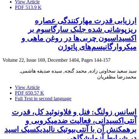
View Article
PDF
513.9 K
ارزیابی قدرت مهارکنندگی عصاره
ریزپوشانی شده جلبک سارگاسوم بر
اکسیداسیون چربی‌ها در روغن ماهی و
میکروارگانیسم‌های پاتوژن
Volume 22, Issue 169, December 1404, Pages
144-157
سید سعید سخاوتی زاده, محمد گنجه, سیده صدیقه هاشمی,
محمدرضا مظفریان
View Article
PDF
650.57 K
Full Text in second language
اسانس زولنگ: فنل و فلاونوئید کل، قدرت
آنتی‌اکسیدانی، فعالیت ضدمیکروبی و
برهمکنش آن با آنتی‌بیوتیک نالیدیکسیک اسید
در شرایط آزمایشگاهی