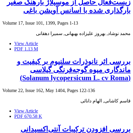
زیست‌فعال حاصل از موسیلاژ بارهنگ صغیر
بارگذاری شده با اسانس آویشن باغی
Volume 17, Issue 101, 1399, Pages
1-13
محمد نوشاد, بهروز علیزاده بهبهانی, سمیرا دهقانی
View Article
PDF
1.13 M
بررسی اثر نانوذرات سلنیوم بر کیفیت و
ماندگاری میوه گوجه‌فرنگی گیلاسی
(Solanum lycopersicum L. cv Roma)
Volume 22, Issue 162, May 1404, Pages
122-136
قاسم کاشانی, الهام دانائی
View Article
PDF
670.58 K
بررسی افزودن ترکیبات آنتی‌اکسیدانی