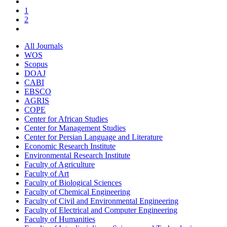
1
2
All Journals
WOS
Scopus
DOAJ
CABI
EBSCO
AGRIS
COPE
Center for African Studies
Center for Management Studies
Center for Persian Language and Literature
Economic Research Institute
Environmental Research Institute
Faculty of Agriculture
Faculty of Art
Faculty of Biological Sciences
Faculty of Chemical Engineering
Faculty of Civil and Environmental Engineering
Faculty of Electrical and Computer Engineering
Faculty of Humanities